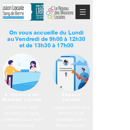
On vous accueille du Lundi
au Vendredi de 9h00 à 12h30
et de 13h30 à 17h00
S'inscrire en
Espace
Mission Locale
Jeunes
Commencer votre
L'espace jeune vous
inscription en ligne,
offres tous les
un Rendez-vous vous
avantages de la
sera proposé.
Mission Locale !