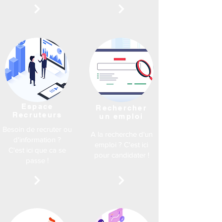
Espace
Rechercher
Recruteurs
un emploi
Besoin de recruter ou
A la recherche d'un
d'information ?
emploi ? C'est ici
C'est ici que ca se
pour candidater !
passe !