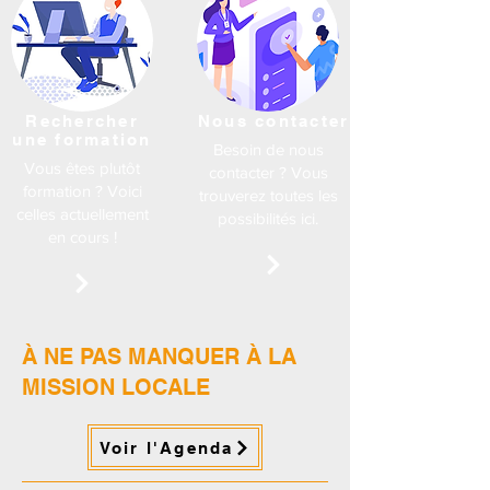
Rechercher
Nous contacter
une formation
Besoin de nous
Vous êtes plutôt
contacter ? Vous
formation ? Voici
trouverez toutes les
celles actuellement
possibilités ici.
en cours !
À NE PAS MANQUER À LA
MISSION LOCALE
Voir l'Agenda