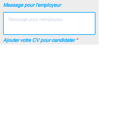
Message pour l'employeur
Ajouter votre CV pour candidater
Ajouter son CV (pdf, word)
En cochant cette case, vous acceptez
d'envoyer vos informations de candidatures
auprès de la Mission Locale Est Etang de
Berre ainsi qu'auprès de l'employeur.
Voir les
conditions d'utilisation
Envoyer